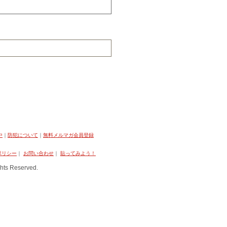
中
｜
防犯について
｜
無料メルマガ会員登録
ポリシー
｜
お問い合わせ
｜
貼ってみよう！
hts Reserved.