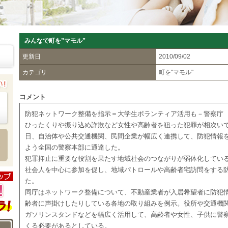
みんなで町を”マモル”
更新日
2010/09/02
カテゴリ
町を"マモル"
コメント
防犯ネットワーク整備を指示＝大学生ボランティア活用も－警察庁
ひったくりや振り込め詐欺など女性や高齢者を狙った犯罪が相次い
日、自治体や公共交通機関、民間企業が幅広く連携して、防犯情報
よう全国の警察本部に通達した。
犯罪抑止に重要な役割を果たす地域社会のつながりが弱体化してい
社会人を中心に参加を促し、地域パトロールや高齢者宅訪問をする
た。
同庁はネットワーク整備について、不動産業者が入居希望者に防犯
齢者に声掛けしたりしている各地の取り組みを例示。役所や交通機
ガソリンスタンドなどを幅広く活用して、高齢者や女性、子供に警
くる必要があるとしている。