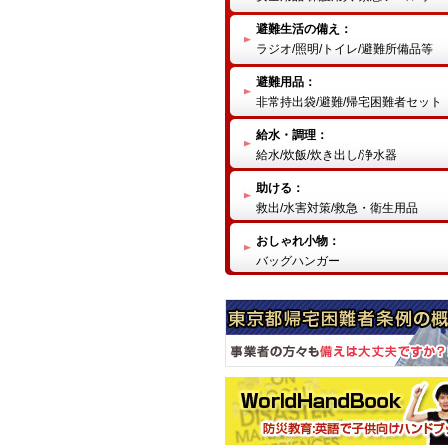
避難生活の備え：
ラジオ/照明/トイレ/避難所備品等
避難用品：
非常持出袋/避難/帰宅困難者セット
給水・調理：
給水/炊飯/炊き出し/浄水器
助ける：
救出/水害対策/救急・衛生用品
おしゃれ小物：
バッグハンガー