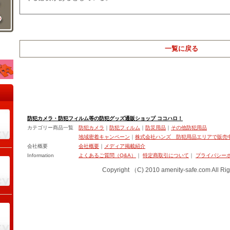
一覧に戻る
防犯カメラ・防犯フィルム等の防犯グッズ通販ショップ ココハロ！
カテゴリー商品一覧
防犯カメラ
｜
防犯フィルム
｜
防災用品
｜
その他防犯用品
地域密着キャンペーン
｜
株式会社ハンズ 防犯用品エリアで販売
会社概要
会社概要
｜
メディア掲載紹介
Information
よくあるご質問（Q&A）
｜
特定商取引について
｜
プライバシー
Copyright （C) 2010 amenity-safe.com All Rig