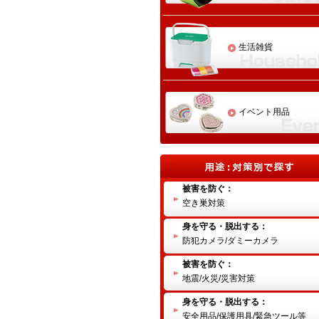
生活雑貨
イベント用品
被害を防ぐ：
空き巣対策
身を守る・脱出する：
防犯カメラ/ダミーカメラ
被害を防ぐ：
地震/火災/災害対策
身を守る・脱出する：
安全用品/保護用具/緊急ツール等