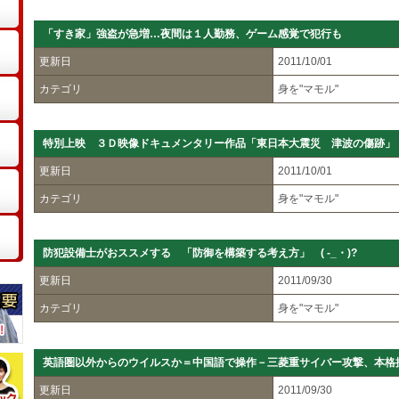
「すき家」強盗が急増…夜間は１人勤務、ゲーム感覚で犯行も
更新日
2011/10/01
カテゴリ
身を"マモル"
特別上映 ３Ｄ映像ドキュメンタリー作品「東日本大震災 津波の傷跡」
更新日
2011/10/01
カテゴリ
身を"マモル"
防犯設備士がおススメする 「防御を構築する考え方」 ( -_・)?
更新日
2011/09/30
カテゴリ
身を"マモル"
英語圏以外からのウイルスか＝中国語で操作－三菱重サイバー攻撃、本格
更新日
2011/09/30