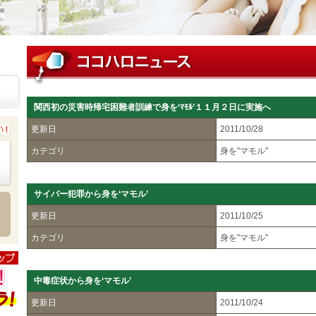
関西初の災害時帰宅困難者訓練で身を‘ﾏﾓﾙ’１１月２日に実施へ
更新日
2011/10/28
カテゴリ
身を"マモル"
サイバー犯罪から身を‘マモル’
更新日
2011/10/25
カテゴリ
身を"マモル"
中毒症状から身を‘マモル’
更新日
2011/10/24