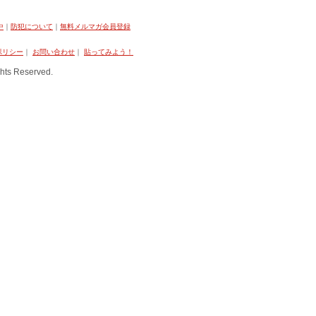
中
｜
防犯について
｜
無料メルマガ会員登録
ポリシー
｜
お問い合わせ
｜
貼ってみよう！
hts Reserved.