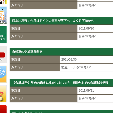
カテゴリ
身を"マモル"
頭上注意報：今度はドイツの衛星が落下へ…１０月下旬から
更新日
2011/09/30
カテゴリ
身を"マモル"
自転車の交通違反罰則
更新日
2011/09/30
カテゴリ
交通ルールを"マモル"
《台風15号》早めの備えに生かしましょう 5日先までの台風進路予報
更新日
2011/09/21
カテゴリ
身を"マモル"