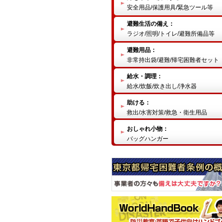
安全用品/保護用具/緊急ツール等
避難生活の備え：
ラジオ/照明/トイレ/避難所備品等
避難用品：
非常持出袋/避難/帰宅困難者セット
給水・調理：
給水/炊飯/炊き出し/浄水器
助ける：
救出/水害対策/救急・衛生用品
おしゃれ小物：
バッグハンガー