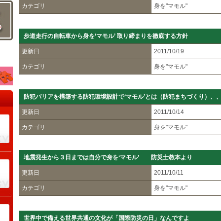
カテゴリ
身を"マモル"
歩道走行の自転車から身を‘マモル’ 取り締まりを徹底する方針
更新日
2011/10/19
カテゴリ
身を"マモル"
防犯バリアを構築する防犯環境設計で‘マモル’とは（防犯まちづくり）、
更新日
2011/10/14
カテゴリ
身を"マモル"
地震発生から３日までは自分で身を‘マモル’ 防災士教本より
更新日
2011/10/11
カテゴリ
身を"マモル"
世界中で備える世界共通の文化が「国際防災の日」なんですよ