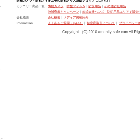
防犯カメラ・防犯フィルム等の防犯グッズ通販ショップ ココハロ！
カテゴリー商品一覧
防犯カメラ
｜
防犯フィルム
｜
防災用品
｜
その他防犯用品
地域密着キャンペーン
｜
株式会社ハンズ 防犯用品エリアで販売
会社概要
会社概要
｜
メディア掲載紹介
Information
よくあるご質問（Q&A）
｜
特定商取引について
｜
プライバシー
Copyright （C) 2010 amenity-safe.com All Rig