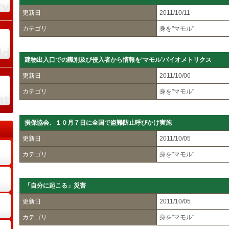
更新日
2011/10/11
カテゴリ
身を"マモル"
建物出入口での識別及び侵入者から情報を‘マモル’バイオメトリクス
更新日
2011/10/06
カテゴリ
身を"マモル"
損保協会、１０月７日に全国で盗難防止呼びかけ実施
更新日
2011/10/05
カテゴリ
身を"マモル"
「自分に起こる」災害
更新日
2011/10/05
カテゴリ
身を"マモル"