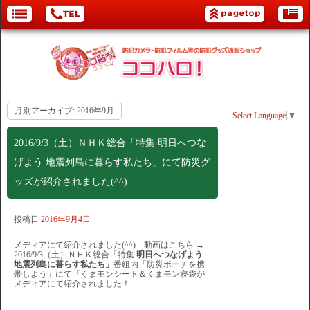
月別アーカイブ:
2016年9月
Select Language
▼
2016/9/3（土）ＮＨＫ総合「特集 明日へつな
げよう 地震列島に暮らす私たち」にて防災グ
ッズが紹介されました(^^)
投稿日
2016年9月4日
メディアにて紹介されました(^^) 動画はこちら →
2016/9/3（土）ＮＨＫ総合「特集
明日へつなげよう
地震列島に暮らす私たち」
番組内「防災ポーチを携
帯しよう」にて「くまモンシート＆くまモン寝袋が
メディアにて紹介されました！