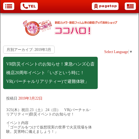
月別アーカイブ:
2019年3月
Select Language
▼
VR防災イベントのお知らせ！東急ハンズ心斎
橋店20周年イベント「いざという時に！
VR(バーチャルリアリティー)で避難体験」
投稿日
2019年3月22日
3/21(木）祝日.23（土）.24（日） VR(バーチャル･
リアリティー)防災イベントのお知らせ！
イベント内容
「ゴーグルをつけて仮想現実の世界で火災現場を体
験。災害時に備えましょう！」