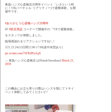
東急ハンズ心斎橋店20周年イベント「いざという時
に！VR(バーチャル･リアリティー)で避難体験」を開
催中です。
#ありがとう心斎橋ハンズ20周年
6F
#防災用品
コーナーで開催中の『VRで避難体験』
をスタッフが体験しました。
臨場感溢れるリアクションですね^_^
3/21.23.24の3日間12:00-17:00(途中休憩あり)
pic.twitter.com/7SFK8PnAqX
— 東急ハンズ心斎橋店 (@HandsSinsaibasi)
March 21,
2019
この機会にお立ち寄りの際はハンズ６階にてＶＲイ
ベント体験してみてください(^^ゞ