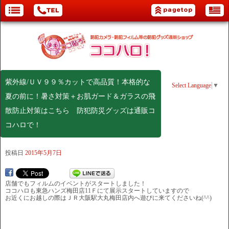
紫外線/ＵＶ９９％カットで高品質！本格的な
Select Language
▼
夏の前に！暑さ対策＋お肌ガード＆ガラスの飛
散防止対策はこちら 防犯防災グッズは通販コ
コハロで！
投稿日
2015年5月7日
店舗でもフィルムのイベントがスタートしました！
ココハロも東急ハンズ梅田店11Ｆにて展示スタートしていますので
お近くにお越しの際はＪＲ大阪駅大丸梅田店内へ遊びに来てくださいね(^^)