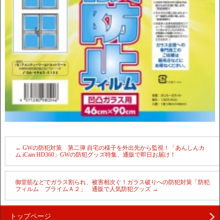
←
GWの防犯対策 第二弾 自宅の様子を外出先から監視！「あんしんカ
ム iCam HD360」GWの防犯グッズ特集、通販で即日お届け！
御堂筋などでガラス割られ、被害相次ぐ！ガラス破りへの防犯対策「防犯
フィルム プライムＡ２」 通販で人気防犯グッズ
→
トップページ