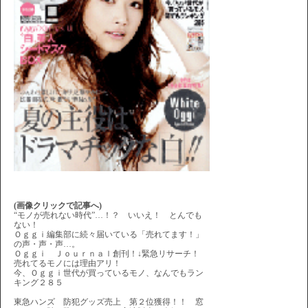
(画像クリックで記事へ)
“モノが売れない時代”…！？ いいえ！ とんでも
ない！
Ｏｇｇｉ編集部に続々届いている「売れてます！」
の声・声・声…。
Ｏｇｇｉ Ｊｏｕｒｎａｌ創刊！↓緊急リサーチ！
売れてるモノには理由アリ！
今、Ｏｇｇｉ世代が買っているモノ、なんでもラン
キング２８５
東急ハンズ 防犯グッズ売上 第２位獲得！！ 窓