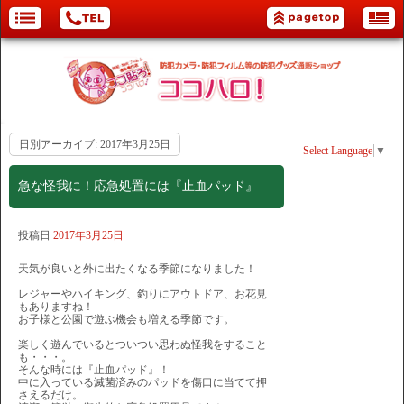
日別アーカイブ:
2017年3月25日
Select Language
▼
急な怪我に！応急処置には『止血パッド』
投稿日
2017年3月25日
天気が良いと外に出たくなる季節になりました！
レジャーやハイキング、釣りにアウトドア、お花見
もありますね！
お子様と公園で遊ぶ機会も増える季節です。
楽しく遊んでいるとついつい思わぬ怪我をすること
も・・・。
そんな時には『止血パッド』！
中に入っている滅菌済みのパッドを傷口に当てて押
さえるだけ。