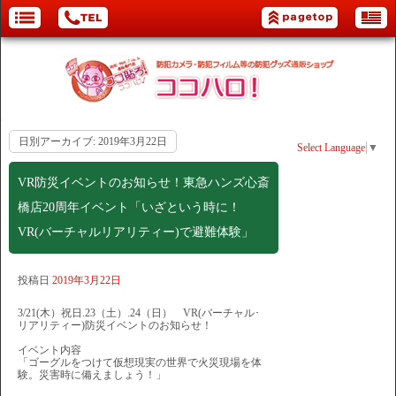
日別アーカイブ:
2019年3月22日
Select Language
▼
VR防災イベントのお知らせ！東急ハンズ心斎
橋店20周年イベント「いざという時に！
VR(バーチャルリアリティー)で避難体験」
投稿日
2019年3月22日
3/21(木）祝日.23（土）.24（日） VR(バーチャル･
リアリティー)防災イベントのお知らせ！
イベント内容
「ゴーグルをつけて仮想現実の世界で火災現場を体
験。災害時に備えましょう！」