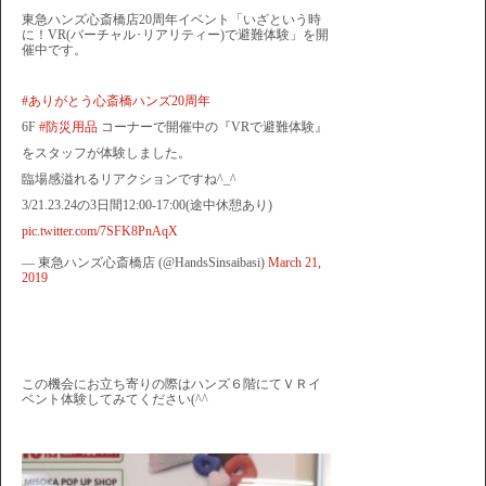
東急ハンズ心斎橋店20周年イベント「いざという時
に！VR(バーチャル･リアリティー)で避難体験」を開
催中です。
#ありがとう心斎橋ハンズ20周年
6F
#防災用品
コーナーで開催中の『VRで避難体験』
をスタッフが体験しました。
臨場感溢れるリアクションですね^_^
3/21.23.24の3日間12:00-17:00(途中休憩あり)
pic.twitter.com/7SFK8PnAqX
— 東急ハンズ心斎橋店 (@HandsSinsaibasi)
March 21,
2019
この機会にお立ち寄りの際はハンズ６階にてＶＲイ
ベント体験してみてください(^^ゞ